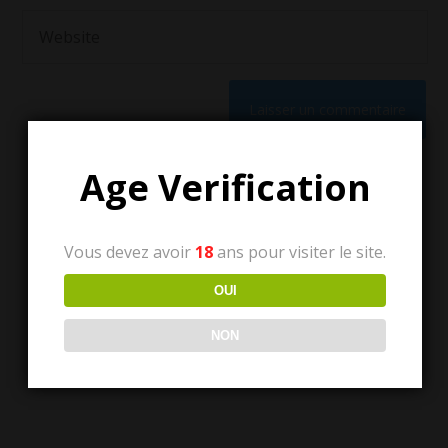
Age Verification
Vous devez avoir
18
ans pour visiter le site.
OUI
Tous les articles
NON
Tous
les
articles