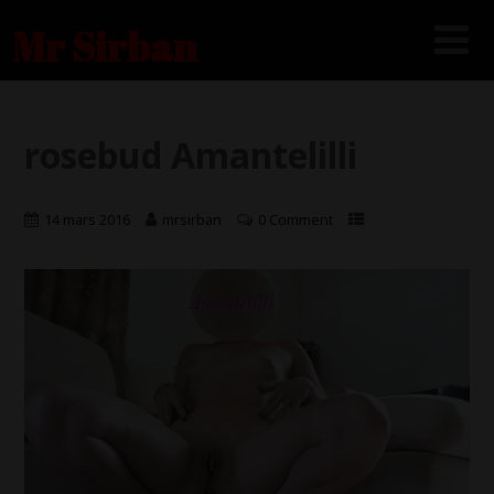
Mr Sirban
rosebud Amantelilli
14 mars 2016
mrsirban
0 Comment