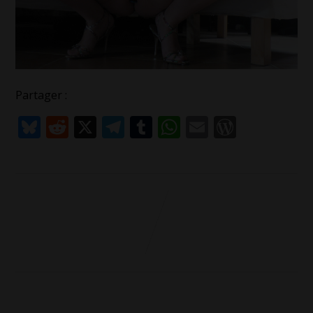
Partager :
Bluesky
Reddit
X
Telegram
Tumblr
WhatsApp
Email
WordPr