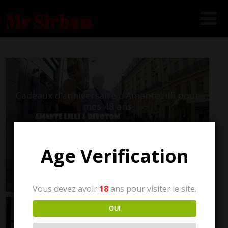
Mr Sirban
Cadeaux d’anniversaire d’AmanteLilli pour
mes 48 ans
Age Verification
Vous devez avoir
18
ans pour visiter le site.
OUI