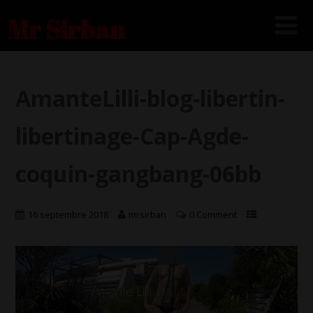
Mr Sirban
AmanteLilli-blog-libertin-
libertinage-Cap-Agde-
coquin-gangbang-06bb
16 septembre 2018
mrsirban
0 Comment