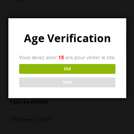
Age Verification
Vous devez avoir
18
ans pour visiter le site.
OUI
NON
Tous les articles
Tous
les
articles