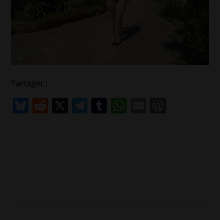
Partager :
Bluesky
Reddit
X
Telegram
Tumblr
WhatsApp
Email
WordPr