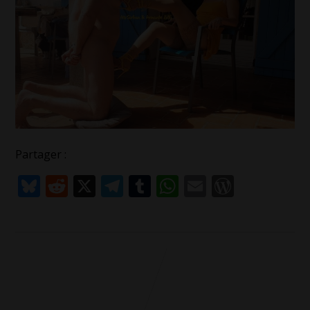
Partager :
Bluesky
Reddit
X
Telegram
Tumblr
WhatsApp
Email
WordPr