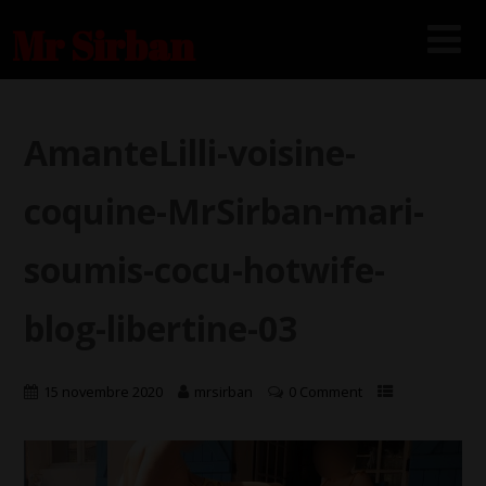
Mr Sirban
AmanteLilli-voisine-
coquine-MrSirban-mari-
soumis-cocu-hotwife-
blog-libertine-03
15 novembre 2020
mrsirban
0 Comment