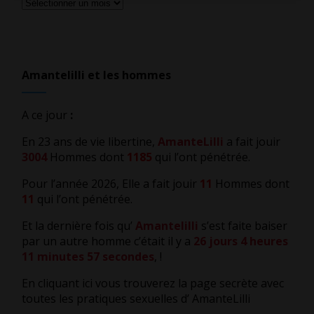
Tous
les
articles
Amantelilli et les hommes
A ce jour
:
En 23 ans de vie libertine,
AmanteLilli
a fait jouir
3004
Hommes dont
1185
qui l’ont pénétrée.
Pour l’année 2026, Elle a fait jouir
11
Hommes dont
11
qui l’ont pénétrée.
Et la dernière fois qu’
Amantelilli
s’est faite baiser
par un autre homme c’était il y a
26 jours 4 heures
11 minutes 57 secondes
,
!
En cliquant ici vous trouverez la page secrète avec
toutes les pratiques sexuelles d’ AmanteLilli