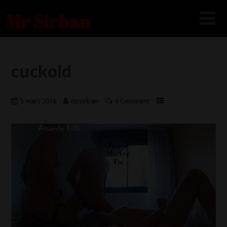
Mr Sirban
cuckold
5 mars 2016
mrsirban
0 Comment