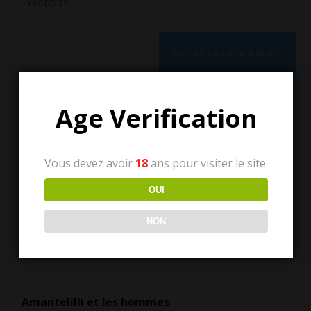
Age Verification
Vous devez avoir
18
ans pour visiter le site.
Tous les articles
OUI
NON
Tous
les
articles
Amantelilli et les hommes