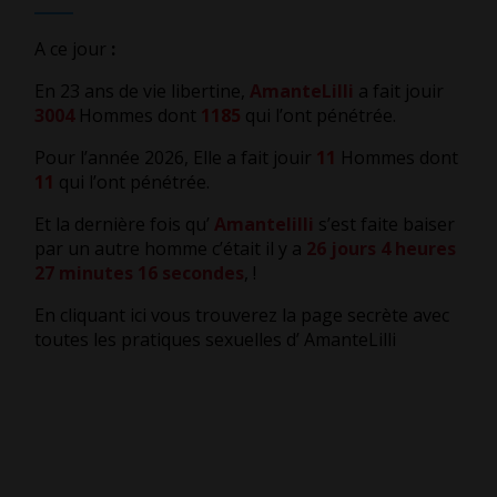
A ce jour
:
En 23 ans de vie libertine,
AmanteLilli
a fait jouir
3004
Hommes dont
1185
qui l’ont pénétrée.
Pour l’année 2026, Elle a fait jouir
11
Hommes dont
11
qui l’ont pénétrée.
Et la dernière fois qu’
Amantelilli
s’est faite baiser
par un autre homme c’était il y a
26 jours 4 heures
27 minutes 17 secondes
,
!
En cliquant ici vous trouverez la page secrète avec
toutes les pratiques sexuelles d’ AmanteLilli