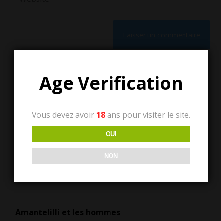
Age Verification
Vous devez avoir
18
ans pour visiter le site.
Tous les articles
OUI
NON
Tous
les
articles
Amantelilli et les hommes