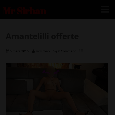
Mr Sirban
Amantelilli offerte
5 mars 2016
mrsirban
0 Comment