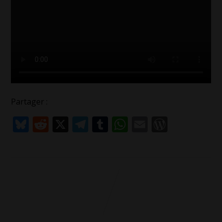
Partager :
Bluesky
Reddit
X
Telegram
Tumblr
WhatsApp
Email
WordPr