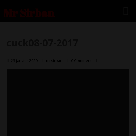
Mr Sirban
cuck08-07-2017
23 janvier 2020
mrsirban
0 Comment