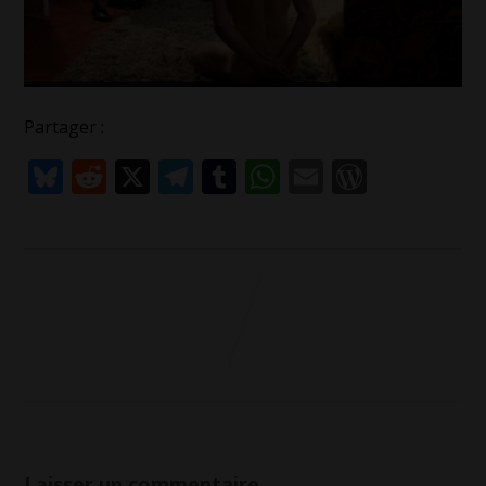
Partager :
Bluesky
Reddit
X
Telegram
Tumblr
WhatsApp
Email
WordPr
Laisser un commentaire