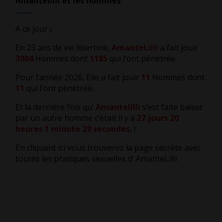
Amantelilli et les hommes
A ce jour
:
En 23 ans de vie libertine,
AmanteLilli
a fait jouir
3004
Hommes dont
1185
qui l’ont pénétrée.
Pour l’année 2026, Elle a fait jouir
11
Hommes dont
11
qui l’ont pénétrée.
Et la dernière fois qu’
Amantelilli
s’est faite baiser
par un autre homme c’était il y a
27 jours 20
heures 1 minute 30 secondes
,
!
En cliquant ici vous trouverez la page secrète avec
toutes les pratiques sexuelles d’ AmanteLilli