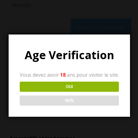
Age Verification
Vous devez avoir
18
ans pour visiter le site.
OUI
Tous les articles
NON
Tous
les
articles