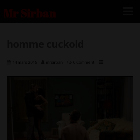
Mr Sirban
homme cuckold
14 mars 2016
mrsirban
0 Comment