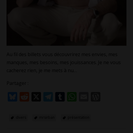
Au fil des billets vous découvrirez mes envies, mes
manques, mes besoins, mes jouissances. Je ne vous
cacherez rien, je me mets à nu…
Partager :
Bluesky
Reddit
X
Telegram
Tumblr
WhatsApp
Email
WordPr
divers
mrsirban
présentation