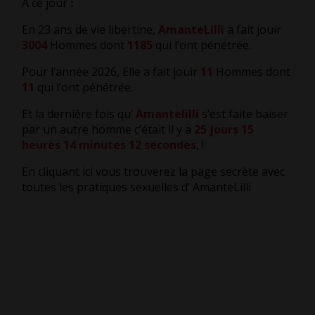
A ce jour
:
En 23 ans de vie libertine,
AmanteLilli
a fait jouir
3004
Hommes dont
1185
qui l’ont pénétrée.
Pour l’année 2026, Elle a fait jouir
11
Hommes dont
11
qui l’ont pénétrée.
Et la dernière fois qu’
Amantelilli
s’est faite baiser
par un autre homme c’était il y a
25 jours 15
heures 14 minutes 13 secondes
,
!
En cliquant ici vous trouverez la page secrète avec
toutes les pratiques sexuelles d’ AmanteLilli