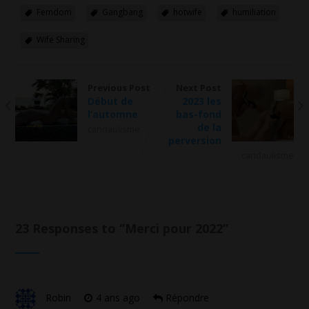
Femdom
Gangbang
hotwife
humiliation
Wife Sharing
Previous Post
Next Post
Début de
2023 les
l’automne
bas-fond
de la
candaulisme
perversion
candaulisme
23 Responses to “
Merci pour 2022
”
Robin
4 ans ago
Répondre