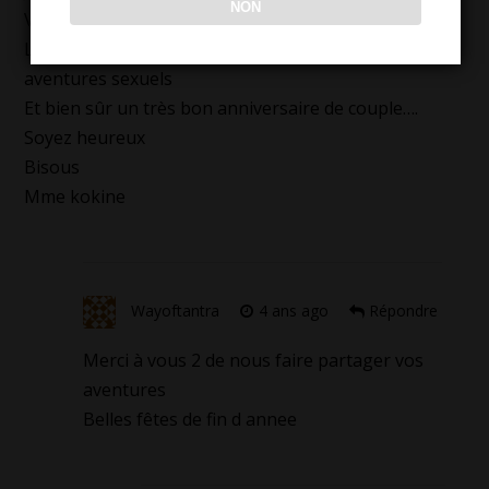
NON
Vous êtes fabuleux les amoureux
Longue vie au blog pour lire vos expériences et
aventures sexuels
Et bien sûr un très bon anniversaire de couple….
Soyez heureux
Bisous
Mme kokine
Wayoftantra
4 ans ago
Répondre
Merci à vous 2 de nous faire partager vos
aventures
Belles fêtes de fin d annee