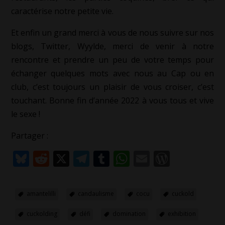
caractérise notre petite vie.
Et enfin un grand merci à vous de nous suivre sur nos
blogs, Twitter, Wyylde, merci de venir à notre
rencontre et prendre un peu de votre temps pour
échanger quelques mots avec nous au Cap ou en
club, c’est toujours un plaisir de vous croiser, c’est
touchant. Bonne fin d’année 2022 à vous tous et vive
le sexe !
Partager :
Bluesky
Reddit
X
Telegram
Tumblr
WhatsApp
Email
WordPr
amantelilli
candaulisme
cocu
cuckold
cuckolding
défi
domination
exhibition