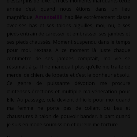
d’escarpins de luxe. Un des moments marquants cette
année c’est quand nous étions dans un lieu
magnifique,
Amantelilli
habillée extrêmement classe
avec ses bas et ses talons aiguilles, moi, nu, à ses
pieds entrain de caresser et embrasser ses jambes et
ses pieds chaussés. Moment suspendu dans le temps
pour moi, l’extase. A ce moment là juste chaque
centimètre de ses jambes comptait, ma vie se
résumait à ça. Il ne manquait plus qu’elle me traite de
merde, de chien, de lopette et c’est le bonheur absolu.
Ce genre de puissante dévotion me procure
d’intenses érections et multiplie ma vénération pour
Elle. Au passage, cela devient difficile pour moi quand
ma femme ne porte pas de collant ou bas et
chaussures à talon de pouvoir bander, à part quand
je suis en mode soumission et qu’elle me torture.