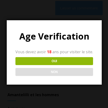
Age Verification
Vous devez avoir
18
ans pour visiter le site.
Tous les articles
OUI
Tous
NON
les
articles
Amantelilli et les hommes