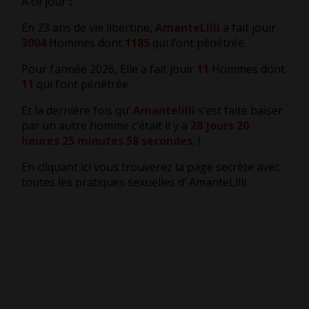
A ce jour
:
En 23 ans de vie libertine,
AmanteLilli
a fait jouir
3004
Hommes dont
1185
qui l’ont pénétrée.
Pour l’année 2026, Elle a fait jouir
11
Hommes dont
11
qui l’ont pénétrée.
Et la dernière fois qu’
Amantelilli
s’est faite baiser
par un autre homme c’était il y a
28 jours 20
heures 25 minutes 59 secondes
,
!
En cliquant ici vous trouverez la page secrète avec
toutes les pratiques sexuelles d’ AmanteLilli