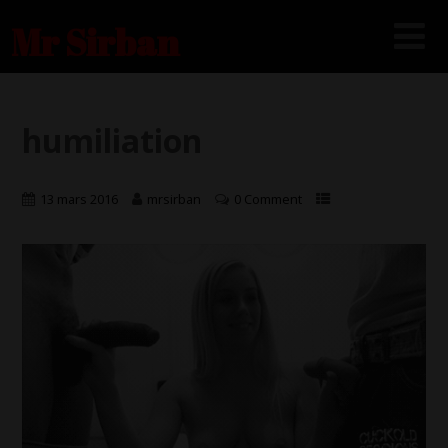
Mr Sirban
humiliation
13 mars 2016
mrsirban
0 Comment