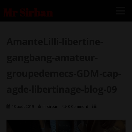
Mr Sirban
AmanteLilli-libertine-
gangbang-amateur-
groupedemecs-GDM-cap-
agde-libertinage-blog-09
13 août 2019
mrsirban
0 Comment