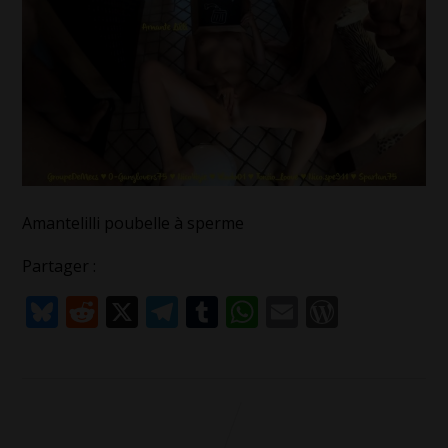
Amantelilli poubelle à sperme
Partager :
Bluesky
Reddit
X
Telegram
Tumblr
WhatsApp
Email
WordPr