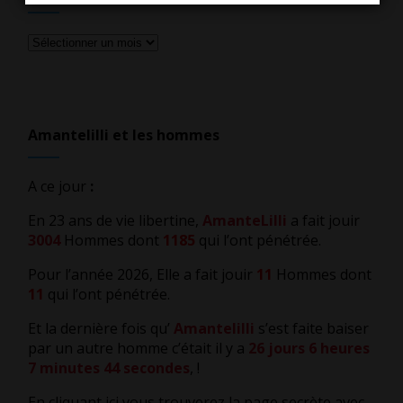
Tous
les
articles
Amantelilli et les hommes
A ce jour
:
En 23 ans de vie libertine,
AmanteLilli
a fait jouir
3004
Hommes dont
1185
qui l’ont pénétrée.
Pour l’année 2026, Elle a fait jouir
11
Hommes dont
11
qui l’ont pénétrée.
Et la dernière fois qu’
Amantelilli
s’est faite baiser
par un autre homme c’était il y a
26 jours 6 heures
7 minutes 44 secondes
,
!
En cliquant ici vous trouverez la page secrète avec