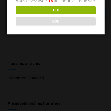
Vous devez avoir
18
ans pour visiter le site.
OUI
NON
Tous les articles
Tous
les
articles
Amantelilli et les hommes