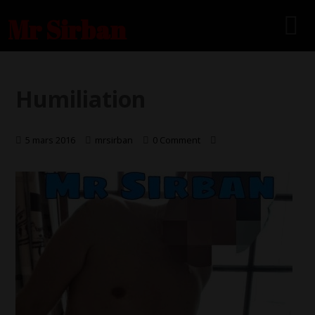
Mr Sirban
Humiliation
5 mars 2016
mrsirban
0 Comment