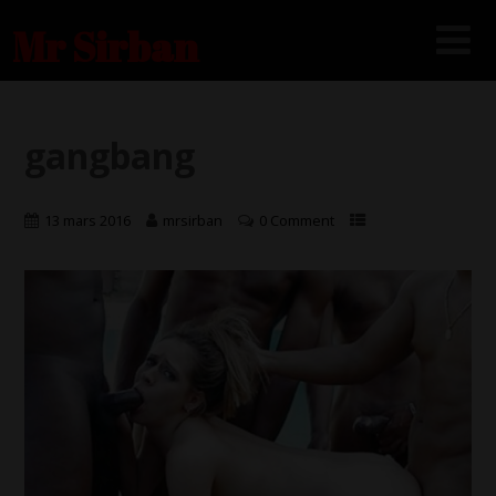
Mr Sirban
gangbang
13 mars 2016
mrsirban
0 Comment