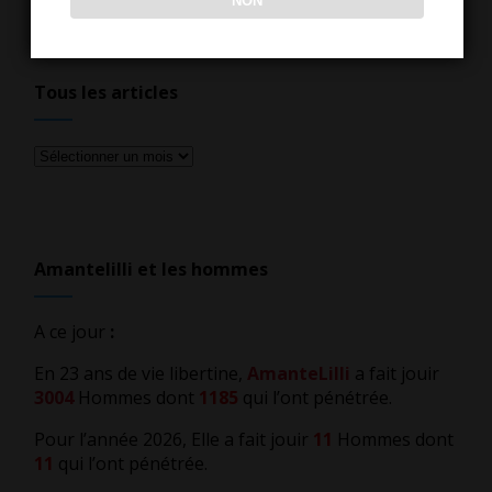
NON
Tous les articles
Tous
les
articles
Amantelilli et les hommes
A ce jour
:
En 23 ans de vie libertine,
AmanteLilli
a fait jouir
3004
Hommes dont
1185
qui l’ont pénétrée.
Pour l’année 2026, Elle a fait jouir
11
Hommes dont
11
qui l’ont pénétrée.