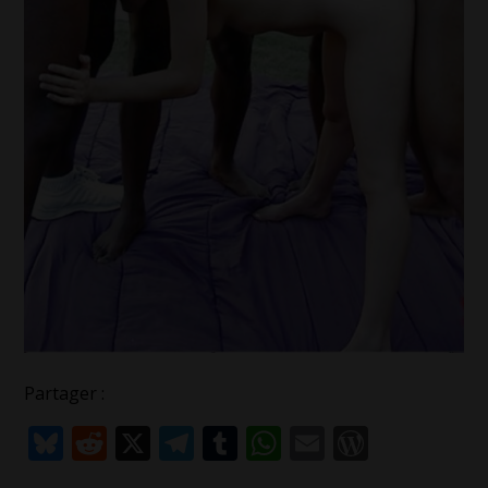
Partager :
Bluesky
Reddit
X
Telegram
Tumblr
WhatsApp
Email
WordPr