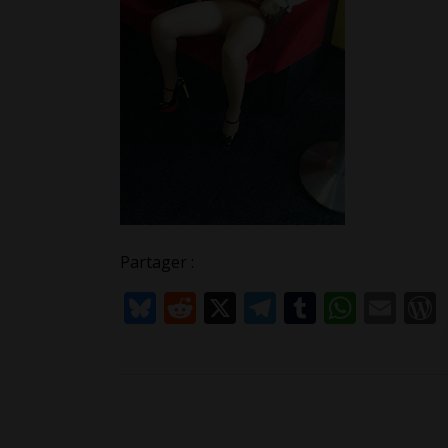
Partager :
Bluesky
Reddit
X
Telegram
Tumblr
What
Ema