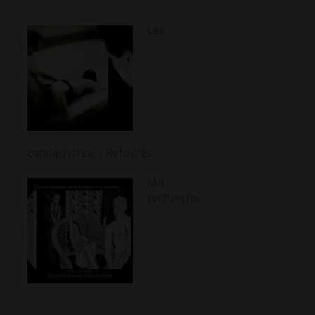
Les
candaulistes…. Refoulés
Ma
recherche.