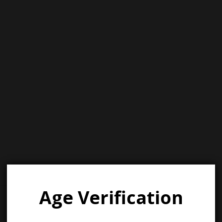
sApp
il
WordPress
Age Verification