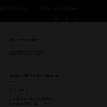
Définitions
Mes Fantasmes
Tous les articles
Tous
les
articles
Amantelilli et les hommes
A ce jour
:
En 23 ans de vie libertine,
AmanteLilli
a fait jouir