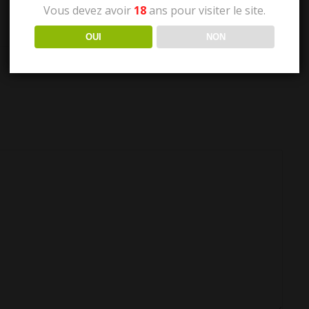
Vous devez avoir
18
ans pour visiter le site.
OUI
NON