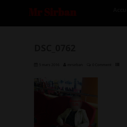
Mr Sirban
Accu
DSC_0762
5 mars 2016
mrsirban
0 Comment