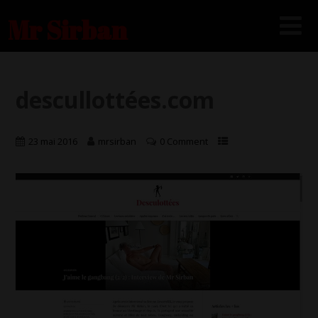
Mr Sirban
descullottées.com
23 mai 2016
mrsirban
0 Comment