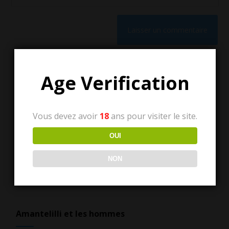
Age Verification
Vous devez avoir
18
ans pour visiter le site.
Tous les articles
OUI
Tous
NON
les
articles
Amantelilli et les hommes