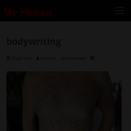
Mr Sirban
bodywriting
25 juin 2017
mrsirban
0 Comment