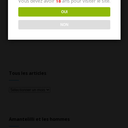
Vous devez avoir
18
ans pour visiter le site.
OUI
NON
Tous les articles
Tous
les
articles
Amantelilli et les hommes