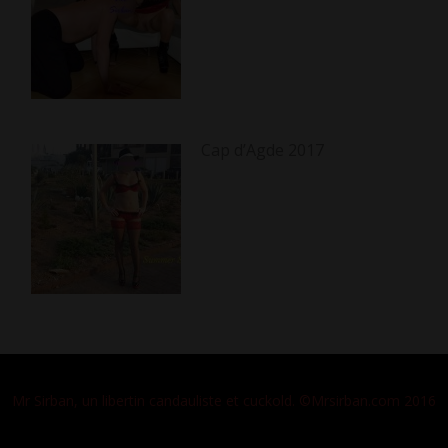
Cap d’Agde 2017
Mr Sirban, un libertin candauliste et cuckold. ©Mrsirban.com 2016