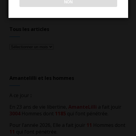
NON
Tous les articles
Tous
les
articles
Amantelilli et les hommes
A ce jour
:
En 23 ans de vie libertine,
AmanteLilli
a fait jouir
3004
Hommes dont
1185
qui l’ont pénétrée.
Pour l’année 2026, Elle a fait jouir
11
Hommes dont
11
qui l’ont pénétrée.