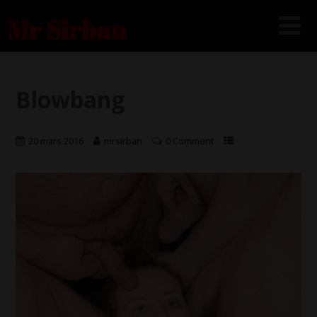
Mr Sirban
Blowbang
20 mars 2016
mrsirban
0 Comment