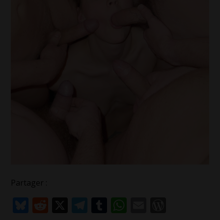
Partager :
Bluesky
Reddit
X
Telegram
Tumblr
WhatsApp
Email
WordPr