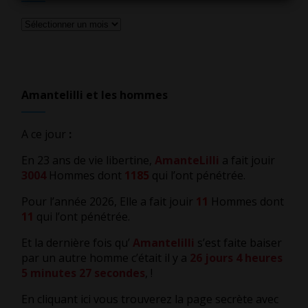
Tous
les
articles
Amantelilli et les hommes
A ce jour
:
En 23 ans de vie libertine,
AmanteLilli
a fait jouir
3004
Hommes dont
1185
qui l’ont pénétrée.
Pour l’année 2026, Elle a fait jouir
11
Hommes dont
11
qui l’ont pénétrée.
Et la dernière fois qu’
Amantelilli
s’est faite baiser
par un autre homme c’était il y a
26 jours 4 heures
5 minutes 27 secondes
,
!
En cliquant ici vous trouverez la page secrète avec