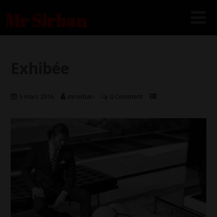
Mr Sirban
Exhibée
5 mars 2016
mrsirban
0 Comment