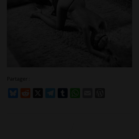
Partager :
Bluesky
Reddit
X
Telegram
Tumblr
WhatsApp
Email
WordPr