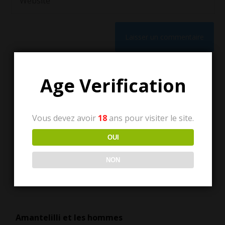
Age Verification
Vous devez avoir
18
ans pour visiter le site.
Tous les articles
OUI
NON
Tous
les
articles
Amantelilli et les hommes