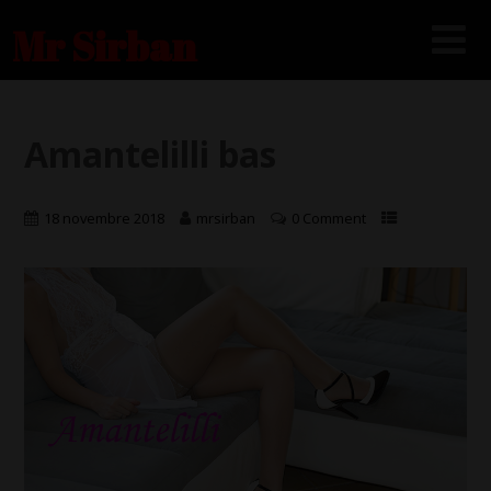
Mr Sirban
Amantelilli bas
18 novembre 2018
mrsirban
0 Comment