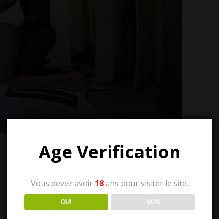
Age Verification
sApp
il
WordPress
Vous devez avoir
18
ans pour visiter le site.
OUI
NON