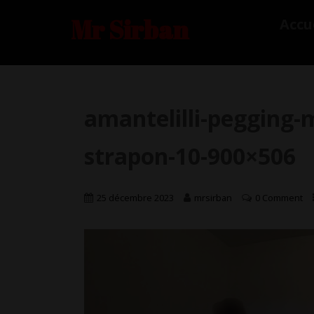
Mr Sirban
Accu
amantelilli-pegging-
strapon-10-900×506
25 décembre 2023
mrsirban
0 Comment