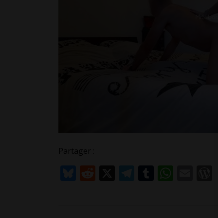
Partager :
Bluesky
Reddit
X
Telegram
Tumblr
What
Ema