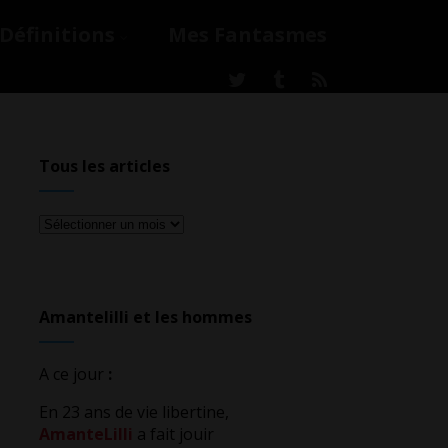
Définitions
Mes Fantasmes
Tous les articles
Tous
les
articles
Amantelilli et les hommes
A ce jour
:
En 23 ans de vie libertine,
AmanteLilli
a fait jouir