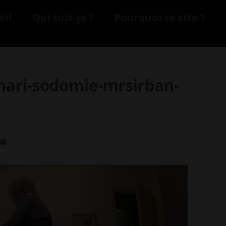
eil
Qui suis-je ?
Pourquoi ce site ?
mari-sodomie-mrsirban-