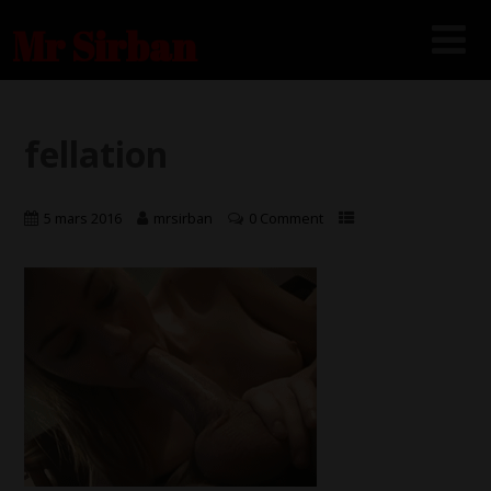
Mr Sirban
fellation
5 mars 2016
mrsirban
0 Comment