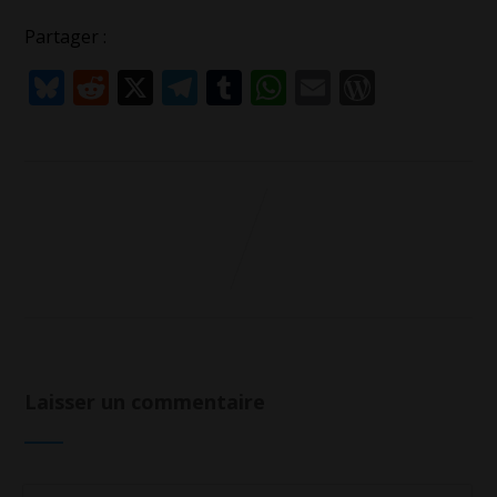
Partager :
Bluesky
Reddit
X
Telegram
Tumblr
WhatsApp
Email
WordPr
Laisser un commentaire