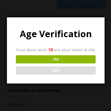
Age Verification
Vous devez avoir
18
ans pour visiter le site.
Tous les articles
OUI
Tous
les
NON
articles
Amantelilli et les hommes
A ce jour
: