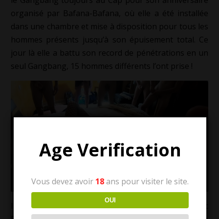
organisé par Bafana-Bafana, où elle a été installée
dans une chambre et mise à disposition pour tous les
hommes présents jusqu’à son épuisement total. Ce
jour là elle a battu son record de pénétrations en un
seul Gangbang, 15 hommes différents l’ont prise !
Age Verification
Vous devez avoir
18
ans pour visiter le site.
OUI
Il y a eu aussi un moment très chaud avec