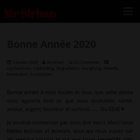
Mr Sirban
Bonne Année 2020
3 janvier 2020
mrsirban
22 Comments
,
,
,
,
,
candaulisme
Cuckolding
degradation
Gangbang
Hotwife
,
humiliation
Soumission
Bonne année à vous toutes et tous, que cette année
vous apporte tout ce que vous souhaitez, santé,
amour, argent, bonheur et surtout……… Du SEXE !!!
Je voudrai commencer par vous dire merci. Merci vous
fidèles lectrices et lecteurs, vous qui nous suivez sur
les réseaux sociaux et sur nos blogs respectifs avec