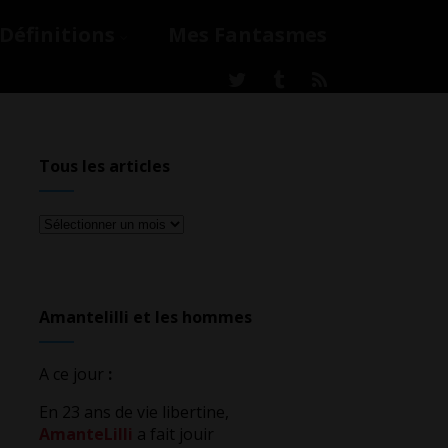
Définitions
Mes Fantasmes
Tous les articles
Tous
les
articles
Amantelilli et les hommes
A ce jour
:
En 23 ans de vie libertine,
AmanteLilli
a fait jouir