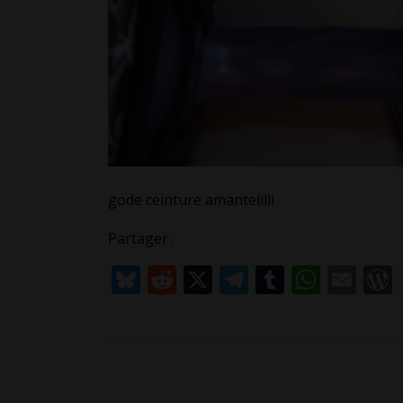
gode ceinture amantelilli
Partager :
Bluesky
Reddit
X
Telegram
Tumblr
What
Ema