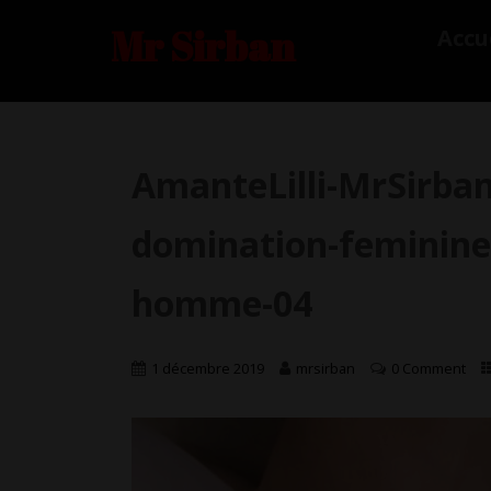
Mr Sirban
Accu
AmanteLilli-MrSirban
domination-feminine
homme-04
1 décembre 2019
mrsirban
0 Comment