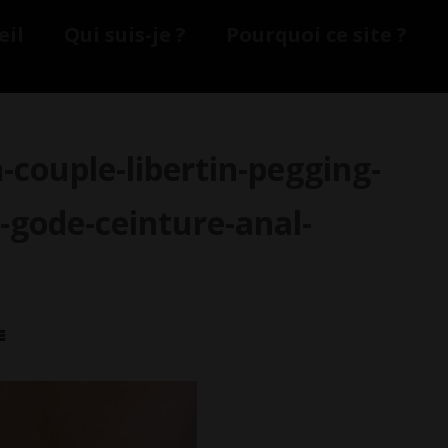
eil
Qui suis-je ?
Pourquoi ce site ?
-couple-libertin-pegging-
-gode-ceinture-anal-