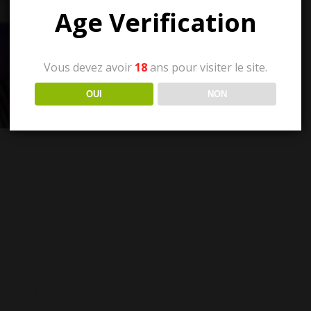
Age Verification
Vous devez avoir
18
ans pour visiter le site.
OUI
NON
sApp
il
WordPress