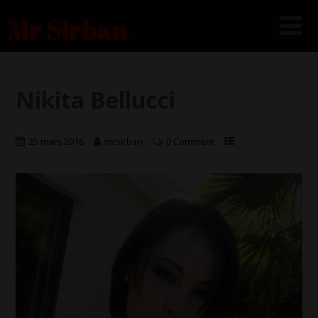
Mr Sirban
Nikita Bellucci
25 mars 2016
mrsirban
0 Comment