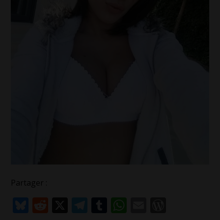
Partager :
Bluesky
Reddit
X
Telegram
Tumblr
WhatsApp
Email
WordPr