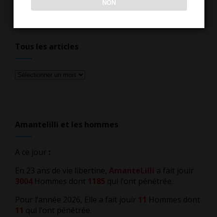
NON
Tous les articles
Tous
les
articles
Amantelilli et les hommes
A ce jour
:
En 23 ans de vie libertine,
AmanteLilli
a fait jouir
3004
Hommes dont
1185
qui l’ont pénétrée.
Pour l’année 2026, Elle a fait jouir
11
Hommes dont
11
qui l’ont pénétrée.