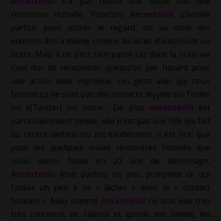
Amantelilli
n’a pas réussi une seule fois une
rencontre Hotwife. Pourtant
Amantelilli
s’habille
parfois pour attirer le regard, on va dans des
endroits dits à thème comme les aires d’autoroute ou
autre. Mais il ne s’est rien passé car dans la vraie vie
c’est dur de rencontrer quelqu’un par hasard pour
une action sexe imprévue. Les gens avec qui nous
faisons ça ne sont pas des contacts Wyylde ou Tinder
ou X(Twitter) ou autre… De plus
Amantelilli
est
particulièrement timide, elle n’est pas une fille qui fait
du rentre dedans ou est exubérante. Il est vrai que
pour les quelques vraies rencontres Hotwife que
nous avons faites en 20 ans de libertinage,
Amantelilli
était parfois un peu pompette ce qui
l’aidait un peu à se « lâcher » dans le « contact
humain ». Mais comme
Amantelilli
ne boit que très
très rarement de l’alcool et qu’elle est timide, les