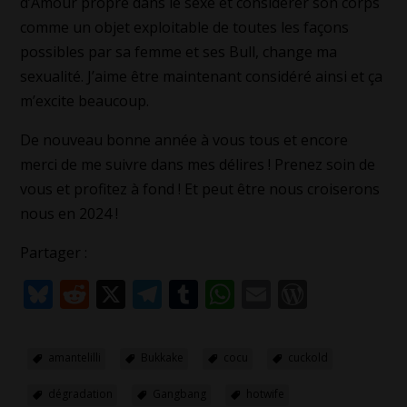
d’Amour propre dans le sexe et considérer son corps
comme un objet exploitable de toutes les façons
possibles par sa femme et ses Bull, change ma
sexualité. J’aime être maintenant considéré ainsi et ça
m’excite beaucoup.
De nouveau bonne année à vous tous et encore
merci de me suivre dans mes délires ! Prenez soin de
vous et profitez à fond ! Et peut être nous croiserons
nous en 2024 !
Partager :
Bluesky
Reddit
X
Telegram
Tumblr
WhatsApp
Email
WordPr
amantelilli
Bukkake
cocu
cuckold
dégradation
Gangbang
hotwife