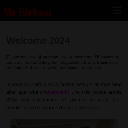
Mr Sirban
Welcome 2024
,
7 janvier 2024
mrsirban
14 Comments
Amantelilli
,
,
,
,
,
,
candaulisme
Cuckolding
Défi
degradation
Divers
Domination
,
,
,
,
Femdom
Fétichisme
Hotwife
humiliation
Soumission
Je vous souhaite à tous, fidèles lecteurs de mon blog
ainsi que celui d’
Amantelilli
une très bonne année
2024, avec évidemment en premier la santé, puis
ensuite plein de bonnes choses à vous tous.