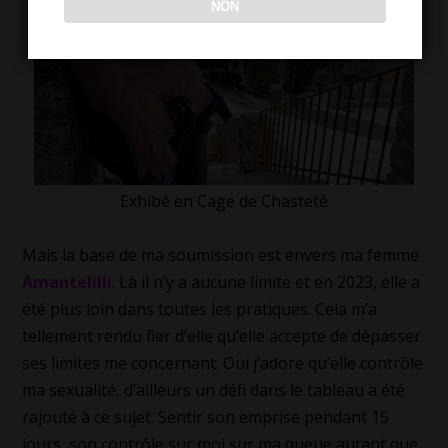
NON
Exhibé en Cage de Chasteté
Mais la base de ma soumission est envers ma femme
Amantelilli
. Là il n’y a aucune limite et en 2023, elle a
été plus loin dans toutes les pratiques. Cela m’a
tellement rendu fier d’elle qu’elle accepte de dépasser
ses limites me concernant. Oui j’adore qu’elle contrôle
ma sexualité, d’ailleurs un défi dans le tableau a été
rajouté à ce sujet. Sentir son emprise pendant 15
jours, son contrôle sur moi sur ma queue autant que