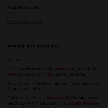
Tous les articles
Tous
les
articles
Amantelilli et les hommes
A ce jour
:
En 23 ans de vie libertine,
AmanteLilli
a fait jouir
3004
Hommes dont
1185
qui l’ont pénétrée.
Pour l’année 2026, Elle a fait jouir
11
Hommes dont
11
qui l’ont pénétrée.
Et la dernière fois qu’
Amantelilli
s’est faite baiser
par un autre homme c’était il y a
26 jours 9 heures