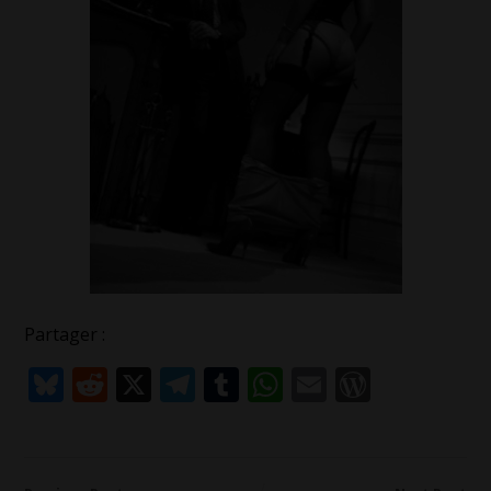
Partager :
Bluesky
Reddit
X
Telegram
Tumblr
WhatsApp
Email
WordPr