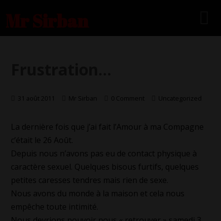
Mr Sirban
Frustration…
31 août 2011
Mr Sirban
0 Comment
Uncategorized
La dernière fois que j’ai fait l’Amour à ma Compagne
c’était le 26 Août.
Depuis nous n’avons pas eu de contact physique à
caractère sexuel. Quelques bisous furtifs, quelques
petites caresses tendres mais rien de sexe.
Nous avons du monde à la maison et cela nous
empêche toute intimité.
Nous devrions pouvoir nous « retrouver » samedi 3