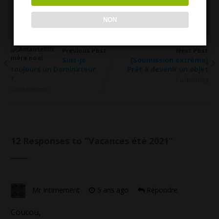
exhibition
NON
Previous Post
Next Post
Suis-je
[Soumission extrême]
toujours un Dominateur
Prêt à devenir un objet
?
Cuckolding
candaulisme
12 Responses to “
Vacances été 2021
”
Mr Intimement
5 ans ago
Répondre
Coucou,