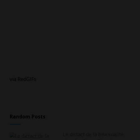
via RedGIFs
Random Posts
Le dictact de la bisexualité