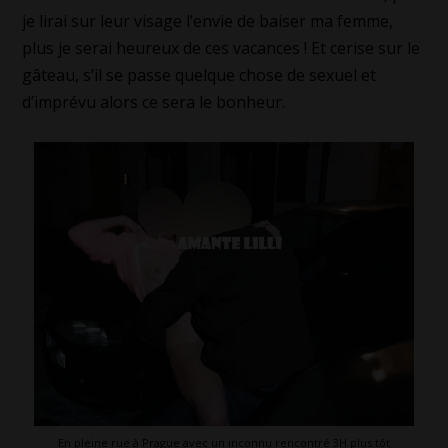
je lirai sur leur visage l’envie de baiser ma femme,
plus je serai heureux de ces vacances ! Et cerise sur le
gâteau, s’il se passe quelque chose de sexuel et
d’imprévu alors ce sera le bonheur.
En pleine rue à Prague avec un inconnu rencontré 3H plus tôt