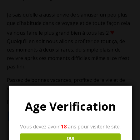
Je sais qu’elle a aussi envie de s’amuser un peu plus
que d’habitude dans ce voyage et de toute façon cela
♥
va nous faire le plus grand bien à tous les 2
Quoiqu’il en soit nous allons profiter de tout ça, de
ces moments à deux si rares, du simple plaisir de
revivre après ces moments difficiles même si ce n’est
pas fini.
Passez de bonnes vacances, profitez de la vie et de
vos proches, amusez-vous et Carpe Diem !
Partager :
Age Verification
Bluesky
Reddit
X
Telegram
Tumblr
WhatsApp
Email
WordPr
Vous devez avoir
18
ans pour visiter le site.
AmanteLilli; Hotwife; Wife Sharing
candaulisme
OUI