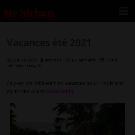
Mr Sirban
Vacances été 2021
,
23 juillet 2021
mrsirban
12 Comments
Divers
,
exhibition
Hotwife
Ca y est me voilà enfin en vacances pour 1 mois avec
ma tendre Aimée
Amantelilli