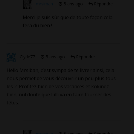
mrsirban
5 ans ago
Répondre
Merci je suis sûr que de toute façon cela
fera du bien !
Clyde77
5 ans ago
Répondre
Hello Mrsiban, c’est sympa de te livrer ainsi, cela
nous permet de vous découvrir un peu plus tous
les 2. Profitez bien de vos vacances et kokinez
bien, nul doute que Lilli va en faire tourner des
têtes.
mrsirban
5 ans ago
Répondre